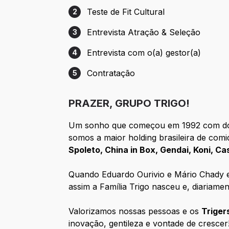
Teste de Fit Cultural
2
Etapa 2: Teste de Fit Cultural
Entrevista Atração & Seleção
3
Etapa 3: Entrevista Atração & Seleção
Entrevista com o(a) gestor(a)
4
Etapa 4: Entrevista com o(a) gestor(a)
Contratação
5
Etapa 5: Contratação
PRAZER, GRUPO TRIGO!
Um sonho que começou em 1992 com dois 
somos a maior holding brasileira de com
Spoleto, China in Box, Gendai, Koni, C
Quando Eduardo Ourivio e Mário Chady 
assim a Família Trigo nasceu e, diariame
Valorizamos nossas pessoas e os
Triger
inovação, gentileza e vontade de crescer