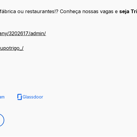
, fábrica ou restaurantes!? Conheça nossas vagas e
seja Tr
any/3202617/admin/
upotrigo_/
ram
Glassdoor