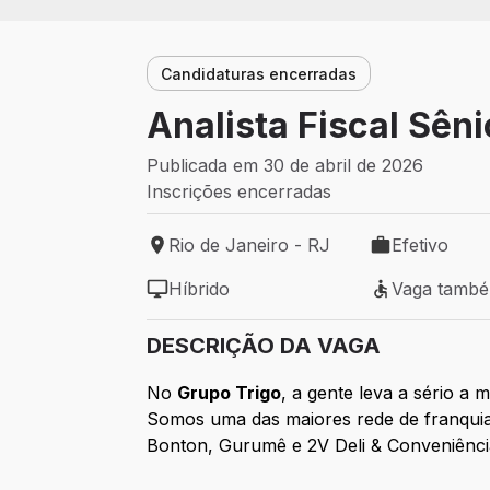
Candidaturas encerradas
Analista Fiscal Sêni
Publicada em 30 de abril de 2026
Inscrições encerradas
Rio de Janeiro - RJ
Efetivo
Local de trabalho: Rio de Janeiro - RJ
Tipo de vaga: 
Híbrido
Vaga tamb
Modelo de trabalho: Híbrido
Vaga também 
DESCRIÇÃO DA VAGA
No
Grupo Trigo
, a gente leva a sério a
Somos uma das maiores rede de franquias 
Bonton, Gurumê e 2V Deli & Conveniênci