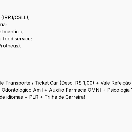
(IRPJ/CSLL);
ia;
limentício;
u food service;
Protheus).
le Transporte / Ticket Car (Desc. R$ 1,00) + Vale Refeição
 Odontológico Amil + Auxílio Farmácia OMNI + Psicologia
 idiomas + PLR + Trilha de Carreira!