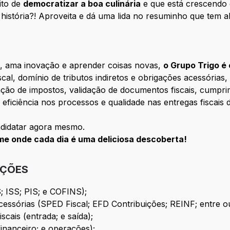
ito de
democratizar a boa culinária
e que está crescendo 
istória?! Aproveita e dá uma lida no resuminho que tem al
, ama inovação e aprender coisas novas,
o Grupo Trigo é 
al, domínio de tributos indiretos e obrigações acessórias, c
ação de impostos, validação de documentos fiscais, cumpri
 eficiência nos processos e qualidade nas entregas fiscais
andidatar agora mesmo.
me onde cada dia é uma deliciosa descoberta!
IÇÕES
; ISS; PIS; e COFINS);
cessórias (SPED Fiscal; EFD Contribuições; REINF; entre ou
scais (entrada; e saída);
financeiro; e operações);