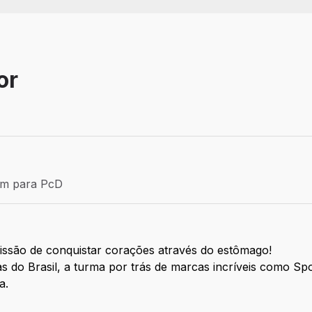
or
Efetivo
ém para PcD
para PcD
 missão de conquistar corações através do estômago!
do Brasil, a turma por trás de marcas incríveis como Spol
a.